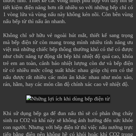
thước nhỏ. Thiết kế các vòng nhiệt phù hợp với đáy nồi sẽ
tiết kiệm điện năng hơn rất nhiều so với những bếp chỉ có
1 vòng lửa và vùng nấu này không kén nồi. Còn bên vùng
nấu bếp từ thì nấu ăn nhanh.
Không chỉ sở hữu vẻ ngoài hút mắt, thiết kế sang trọng
mà bếp điện từ còn mang trong mình nhiều tính năng ưu
việt mà những chiếc bếp thông thường khó có thể có được
như chức năng tự động tắt bếp khi nhiệt độ quá cao, khóa
trẻ em an toàn, cảnh báo nhiệt lượng còn dư và bếp điện
từ có nhiều mức công suất khác nhau giúp chị em có thể
nấu được rất nhiều các món ăn khác nhau như món xào,
rán, hầm, hay các món cần độ chính xác cao về nhiệt độ.
Khi sử dụng bếp ga để đun nấu thì sẽ có phản ứng cháy
sinh ra CO2 và khí này sẽ không ảnh hưởng đến sức khỏe
con người. Nhưng với bếp điện từ thì việc nấu nướng trực
tiếp bằng điện nên không hề có khói hoặc khí CO2 trong